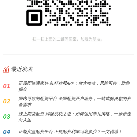
最近发表
正规配资哪家好 杠杆炒股APP：放大收益，风险可控，助您
01
掘金
国内可靠的配资平台 全国配资开户服务，一站式解决您的资
02
金需求
线上期货配资 揭秘成功之道：如何运用非凡策略，一步步走
03
向人生
04
正规实盘配资平台 正规配资利率到底多少？一文说清！