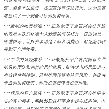
国家相关法律法规，接受监管部门的监督，规范运
营，避免非法集资、虚假宣传等违法行为。这为投资
者提供了一个安全可靠的投资环境。
* **透明的收费标准：** 正规配资平台官网会公开透
明地展示收费标准个人炒股如何加杠杆，包括利息、
管理费等，让投资者清楚了解各项费用，避免隐形收
费和不合理收费。
* **专业的风控体系：** 正规配资平台官网拥有专业
的风控团队和完善的风控体系，能够对市场风险进行
有效评估和控制，及时提醒投资者注意风险，并提供
专业的投资建议，帮助投资者降低投资风险。
* **优质的客户服务：** 正规配资平台官网会提供专
网络炒股杠杆平台
业的客户服务，
包括在线咨询、电