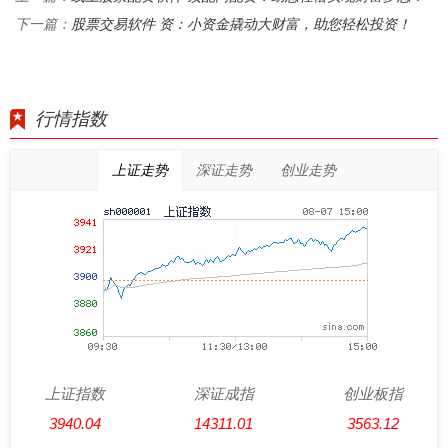
股票交易软件 资：小资金撬动大财富，助您轻松投资！
下一篇：
行情指数
上证走势
深证走势
创业走势
上证指数
深证成指
创业板指
3940.04
14311.01
3563.12