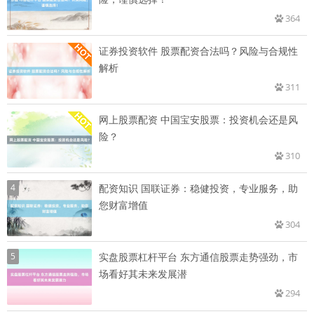
364
证券投资软件 股票配资合法吗？风险与合规性
解析
311
网上股票配资 中国宝安股票：投资机会还是风
险？
310
4
配资知识 国联证券：稳健投资，专业服务，助
您财富增值
304
5
实盘股票杠杆平台 东方通信股票走势强劲，市
场看好其未来发展潜
294