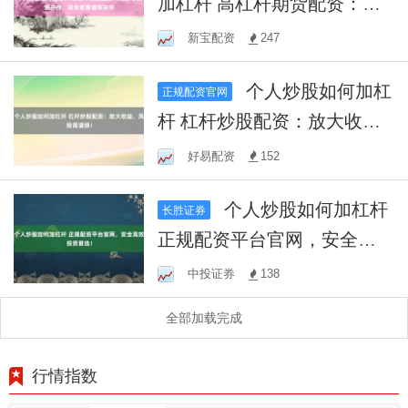
加杠杆 高杠杆期货配资：风
险与机遇并存，投资者需谨
新宝配资
247
慎抉择
个人炒股如何加杠
正规配资官网
杆 杠杆炒股配资：放大收
益，风险需谨慎！
好易配资
152
个人炒股如何加杠杆
长胜证券
正规配资平台官网，安全高
效投资首选！
中投证券
138
全部加载完成
行情指数