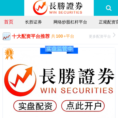
首页
长胜证券
网络炒股杠杆平台
正规配资
十大配资平台推荐
更多配资平台
共
100
+平台