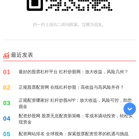
最近发表
01
最好的股票杠杆平台 杠杆炒股网：放大收益，风险几何？
02
正规股票配资网 在线杠杆炒股：高收益与高风险并存？
正规配资哪家好 杠杆炒股APP：放大收益，风险可控，助您
03
掘金
配资炒股网 股票无息配资新策略：零成本撬动投资，轻松实
04
现资金
05
配资网站排名 全球视角：探索股票配资世界的机遇与挑战