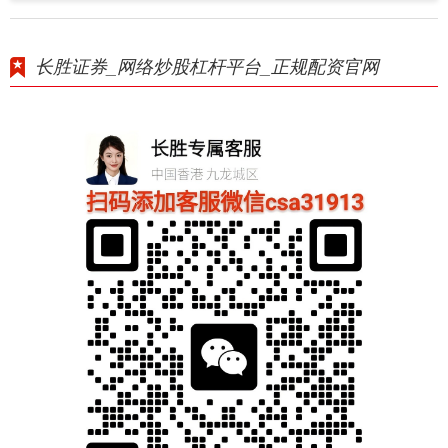
长胜证券_网络炒股杠杆平台_正规配资官网