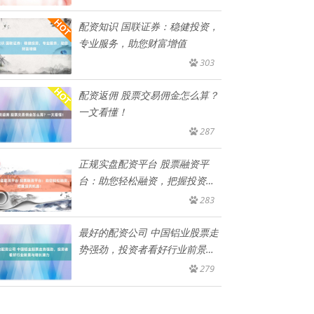
配资知识 国联证券：稳健投资，
专业服务，助您财富增值
303
配资返佣 股票交易佣金怎么算？
一文看懂！
287
正规实盘配资平台 股票融资平
台：助您轻松融资，把握投资机
遇！
283
最好的配资公司 中国铝业股票走
势强劲，投资者看好行业前景与
增
279