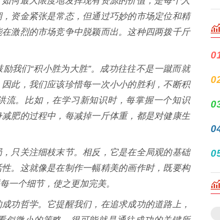
如何最大限度地发挥现有资源的价值，是每个人
期，资金紧张是常态，但通过巧妙的市场定位和精
能在激烈的市场竞争中脱颖而出。这种四两拨千斤
0
鼓励我们“积小胜为大胜”。成功往往不是一蹴而就
0
。因此，我们应该珍惜每一次小小的胜利，不断积
洪流。比如，在学习新知识时，每掌握一个知识
0
身减肥的过程中，每减掉一斤体重，都是对健康生
0
局，只关注细枝末节。相反，它是在全局观的基础
0
活性。这就像是在制作一幅精美的画作时，既要构
每一个细节，使之更加完美。
的成功哲学。它提醒我们，在追求成功的道路上，
看似微小的策略，很可能就是通往成功的关键所