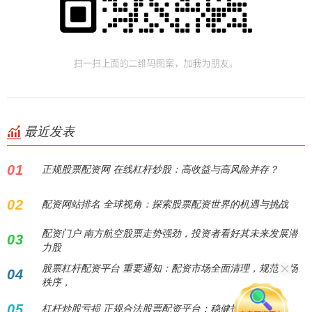
最近发表
01
正规股票配资网 在线杠杆炒股：高收益与高风险并存？
02
配资网站排名 全球视角：探索股票配资世界的机遇与挑战
配资门户 南方航空股票走势强劲，投资者看好其未来发展潜
03
力股
股票杠杆配资平台 重要通知：配资市场全面清理，规范市场
04
秩序，
05
杠杆炒股亏损 正规合法股票配资平台：稳健投资首选！