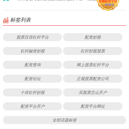
标签列表
股票百倍杠杆平台
配资炒股
杠杆融资炒股
杠杆炒股股票
配资查询
网上股票杠杆平台
配资论坛
正规股票配资公司
十倍杠杆炒股
买股票怎么开户
配资平台开户
配资平台网址
全部话题标签