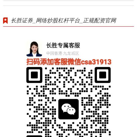
长胜证券_网络炒股杠杆平台_正规配资官网