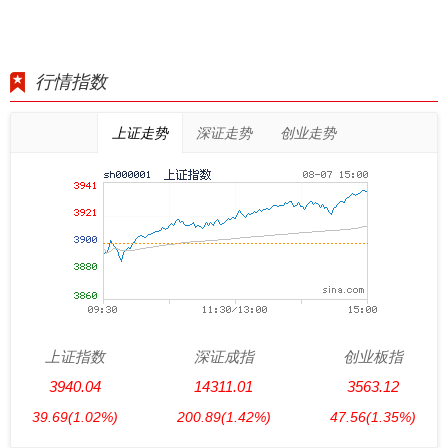
行情指数
上证走势
深证走势
创业走势
上证指数
深证成指
创业板指
3940.04
14311.01
3563.12
39.69
(1.02%)
200.89
(1.42%)
47.56
(1.35%)