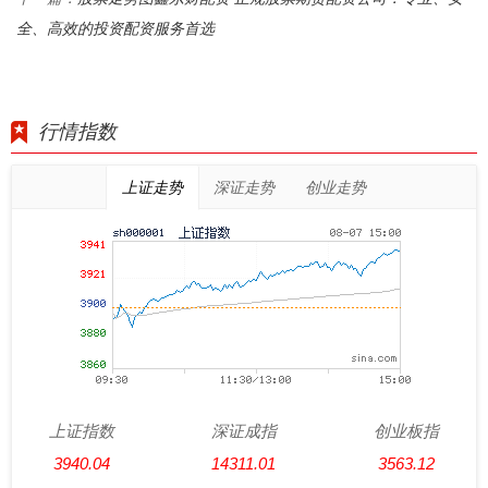
全、高效的投资配资服务首选
行情指数
上证走势
深证走势
创业走势
上证指数
深证成指
创业板指
3940.04
14311.01
3563.12