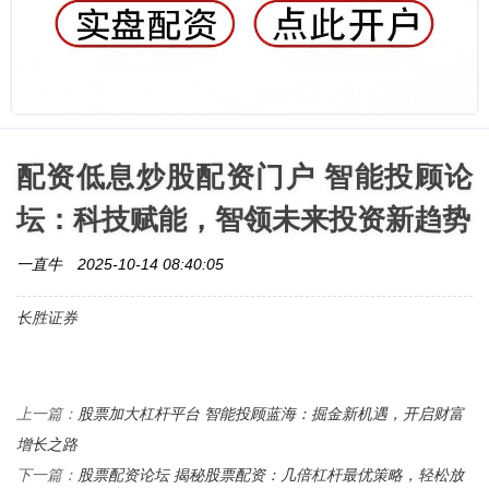
配资低息炒股配资门户 智能投顾论
坛：科技赋能，智领未来投资新趋势
一直牛
2025-10-14 08:40:05
长胜证券
股票加大杠杆平台 智能投顾蓝海：掘金新机遇，开启财富
上一篇：
增长之路
股票配资论坛 揭秘股票配资：几倍杠杆最优策略，轻松放
下一篇：