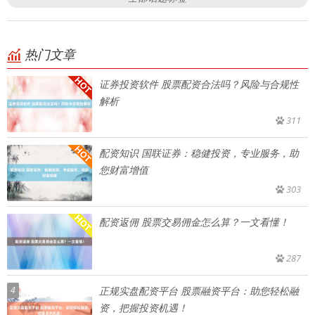
热门文章
证券投资软件 股票配资合法吗？风险与合规性
解析
311
配资知识 国联证券：稳健投资，专业服务，助
您财富增值
303
配资返佣 股票交易佣金怎么算？一文看懂！
287
4
正规实盘配资平台 股票融资平台：助您轻松融
资，把握投资机遇！