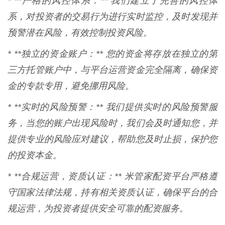
* **严格的风控体系：** 我们建立了完善的风控体
系，对投资者的交易行为进行实时监控，及时发现并
预警潜在风险，有效控制投资风险。
* **独立的资金账户：** 您的资金将存放在独立的第
三方托管账户中，与平台运营资金完全隔离，确保资
金的专款专用，避免挪用风险。
* **实时的风险预警：** 我们提供实时的风险预警服
务，当您的账户出现风险时，我们会及时通知您，并
提供专业的风险应对建议，帮助您及时止损，保护您
的投资本金。
* **合规运营，资质认证：** 米管家配资平台严格遵
守国家法律法规，持有相关资质认证，确保平台的合
规运营，为投资者提供安全可靠的配资服务。