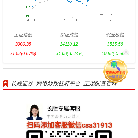
上证指数
深证成指
创业板指
3900.35
14110.12
3515.56
21.92
(0.57%)
-34.08
(-0.24%)
-19.58
(-0.55%)
长胜证券_网络炒股杠杆平台_正规配资官网