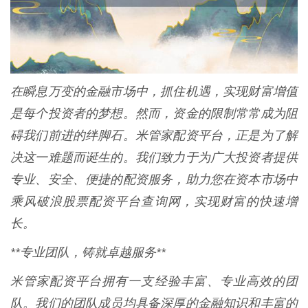
在瞬息万变的金融市场中，抓住机遇，实现财富增值
是每个投资者的梦想。然而，资金的限制常常成为阻
碍我们前进的绊脚石。米管家配资平台，正是为了解
决这一难题而诞生的。我们致力于为广大投资者提供
专业、安全、便捷的配资服务，助力您在资本市场中
乘风破浪股票配资平台查询网，实现财富的快速增
长。
**专业团队，铸就卓越服务**
米管家配资平台拥有一支经验丰富、专业高效的团
队。我们的团队成员均具备深厚的金融知识和丰富的