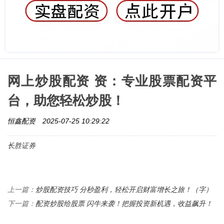
网上炒股配资 资：专业股票配资平
台，助您轻松炒股！
恒鑫配资
2025-07-25 10:29:22
长胜证券
炒股配资技巧 分秒盈利，轻松开启财富增长之旅！（字）
上一篇：
配资炒股给股票 闪牛来袭！把握投资新机遇，收益飙升！
下一篇：