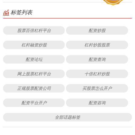
标签列表
股票百倍杠杆平台
配资炒股
杠杆融资炒股
杠杆炒股股票
配资论坛
配资查询
网上股票杠杆平台
十倍杠杆炒股
正规股票配资公司
买股票怎么开户
配资平台开户
配资咨询
全部话题标签