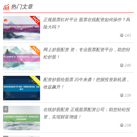
热门文章
正规股票杠杆平台 股票在线配资如何操作？风
险大吗？
243
网上炒股配资 资：专业股票配资平台，助您轻
松炒股！
240
配资炒股给股票 闪牛来袭！把握投资新机遇，
收益飙升！
239
4
在线炒股配资 正规股票配资公司：助您轻松投
资，实现财富增值！
238