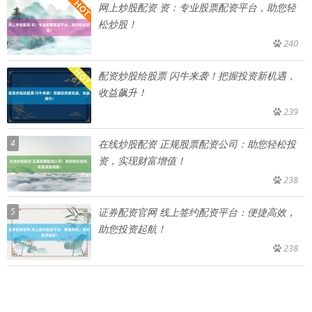
网上炒股配资 资：专业股票配资平台，助您轻
松炒股！
240
配资炒股给股票 闪牛来袭！把握投资新机遇，
收益飙升！
239
4
在线炒股配资 正规股票配资公司：助您轻松投
资，实现财富增值！
238
5
证券配资官网 线上签约配资平台：便捷高效，
助您投资起航！
238