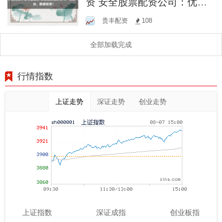
资 安全股票配资公司：优选
平台，稳健投资！
贵丰配资
108
全部加载完成
行情指数
上证走势
深证走势
创业走势
上证指数
深证成指
创业板指