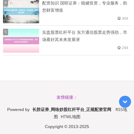
4
配资知识 国联证券：稳健投资，专业服务，助
您财富增值
304
5
实盘股票杠杆平台 东方通信股票走势强劲，市
场看好其未来发展潜
294
友情链接：
长胜证券_网络炒股杠杆平台_正规配资官网
RSS地
Powered by
图
HTML地图
Copyright
© 2013-2025