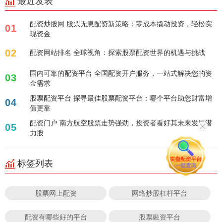
最近发表
配资炒股网 股票无息配资新策略：零成本撬动投资，轻松实
01
现资金
02
配资网站排名 全球视角：探索股票配资世界的机遇与挑战
国内可靠的配资平台 全国配资开户服务，一站式解决您的资
03
金需求
股票配资平台 探寻最佳股票配资平台：哪个平台助您财富增
04
值更靠
配资门户 南方航空股票走势强劲，投资者看好其未来发展潜
05
力股
标签列表
股票网上配资
网络炒股杠杆平台
配资有哪些好的平台
股票融资平台