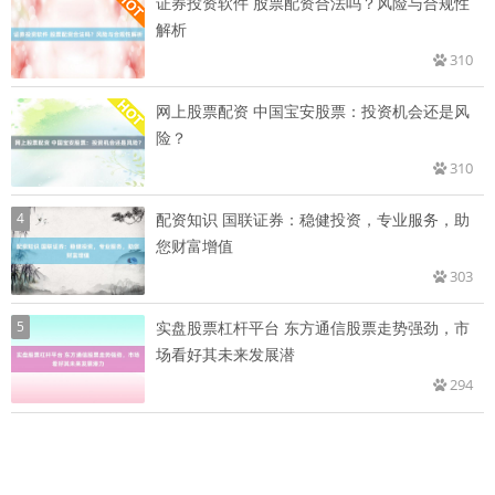
证券投资软件 股票配资合法吗？风险与合规性
解析
310
网上股票配资 中国宝安股票：投资机会还是风
险？
310
4
配资知识 国联证券：稳健投资，专业服务，助
您财富增值
303
5
实盘股票杠杆平台 东方通信股票走势强劲，市
场看好其未来发展潜
294