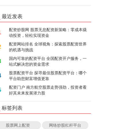
最近发表
配资炒股网 股票无息配资新策略：零成本撬
1
动投资，轻松实现资金
配资网站排名 全球视角：探索股票配资世界
2
的机遇与挑战
国内可靠的配资平台 全国配资开户服务，一
3
站式解决您的资金需求
股票配资平台 探寻最佳股票配资平台：哪个
4
平台助您财富增值更靠
配资门户 南方航空股票走势强劲，投资者看
5
好其未来发展潜力股
标签列表
股票网上配资
网络炒股杠杆平台