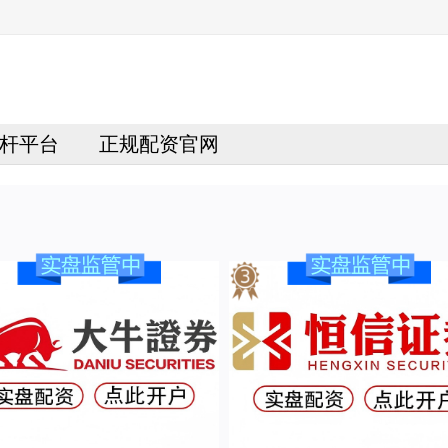
杆平台
正规配资官网