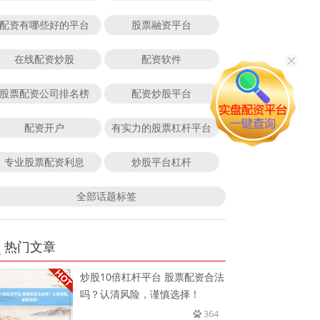
配资有哪些好的平台
股票融资平台
在线配资炒股
配资软件
股票配资公司排名榜
配资炒股平台
配资开户
有实力的股票杠杆平台
专业股票配资利息
炒股平台杠杆
全部话题标签
热门文章
炒股10倍杠杆平台 股票配资合法
吗？认清风险，谨慎选择！
364