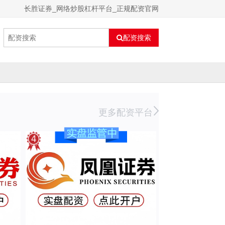
长胜证券_网络炒股杠杆平台_正规配资官网
配资搜索
更多配资平台