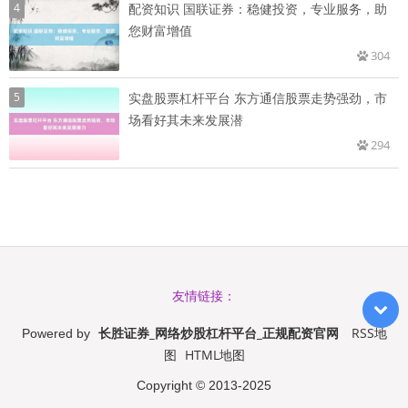
4
配资知识 国联证券：稳健投资，专业服务，助
您财富增值
304
5
实盘股票杠杆平台 东方通信股票走势强劲，市
场看好其未来发展潜
294
友情链接：
长胜证券_网络炒股杠杆平台_正规配资官网
RSS地
Powered by
图
HTML地图
Copyright
© 2013-2025