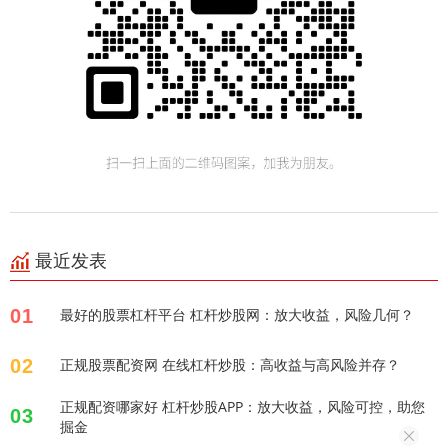
最近发表
01
最好的股票杠杆平台 杠杆炒股网：放大收益，风险几何？
02
正规股票配资网 在线杠杆炒股：高收益与高风险并存？
正规配资哪家好 杠杆炒股APP：放大收益，风险可控，助您
03
掘金