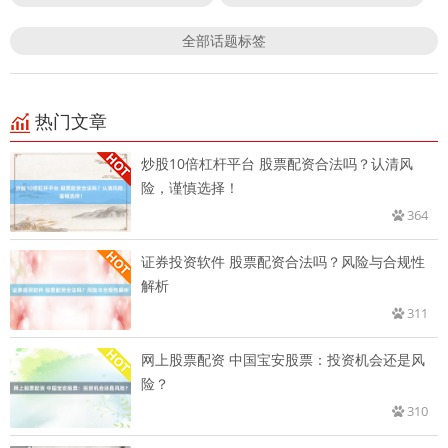
全部话题标签
热门文章
炒股10倍杠杆平台 股票配资合法吗？认清风
险，谨慎选择！
364
证券投资软件 股票配资合法吗？风险与合规性
解析
311
网上股票配资 中国宝安股票：投资机会还是风
险？
310