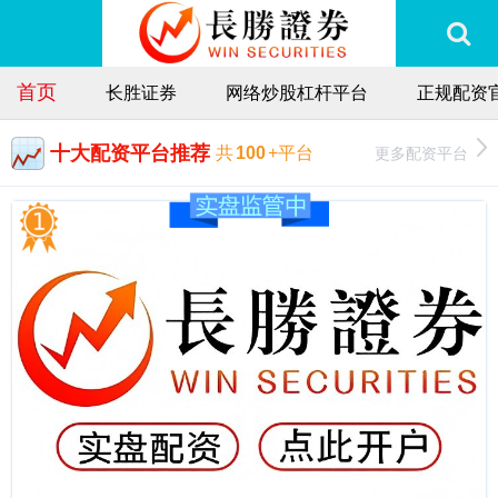
首页
长胜证券
网络炒股杠杆平台
正规配资
十大配资平台推荐
更多配资平台
共
100
+平台