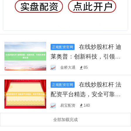
在线炒股杠杆 迪
正规配资官网
莱奥普：创新科技，引领未
来智能生活
金桥大通
85
在线炒股杠杆 法
正规配资官网
配资平台精选，安全可靠之
选！
易宝配资
140
全部加载完成