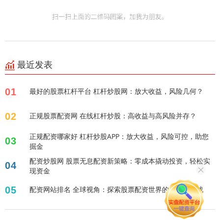
最近发表
01
最好的股票杠杆平台 杠杆炒股网：放大收益，风险几何？
02
正规股票配资网 在线杠杆炒股：高收益与高风险并存？
正规配资哪家好 杠杆炒股APP：放大收益，风险可控，助您
03
掘金
配资炒股网 股票无息配资新策略：零成本撬动投资，轻松实
04
现资金
05
配资网站排名 全球视角：探索股票配资世界的机遇与挑战