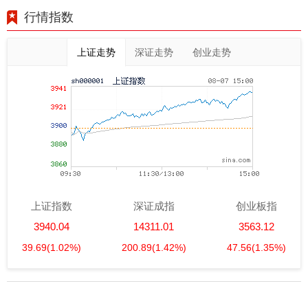
行情指数
上证走势
深证走势
创业走势
上证指数
深证成指
创业板指
3940.04
14311.01
3563.12
39.69
(1.02%)
200.89
(1.42%)
47.56
(1.35%)