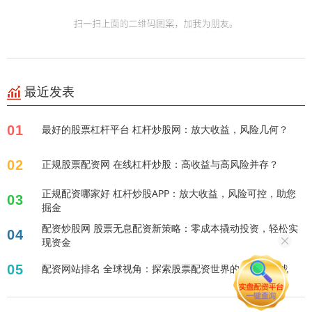
最近发表
01
最好的股票杠杆平台 杠杆炒股网：放大收益，风险几何？
02
正规股票配资网 在线杠杆炒股：高收益与高风险并存？
正规配资哪家好 杠杆炒股APP：放大收益，风险可控，助您
03
掘金
配资炒股网 股票无息配资新策略：零成本撬动投资，轻松实
04
现资金
05
配资网站排名 全球视角：探索股票配资世界的机遇与挑战