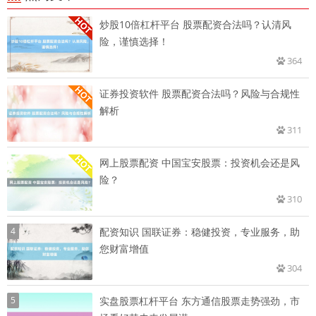
炒股10倍杠杆平台 股票配资合法吗？认清风
险，谨慎选择！
364
证券投资软件 股票配资合法吗？风险与合规性
解析
311
网上股票配资 中国宝安股票：投资机会还是风
险？
310
4
配资知识 国联证券：稳健投资，专业服务，助
您财富增值
304
5
实盘股票杠杆平台 东方通信股票走势强劲，市