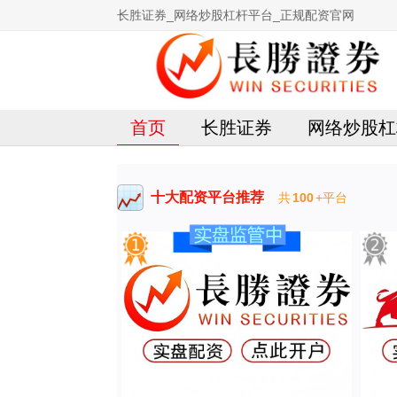
长胜证券_网络炒股杠杆平台_正规配资官网
首页
长胜证券
网络炒股杠
十大配资平台推荐
共
100
+平台