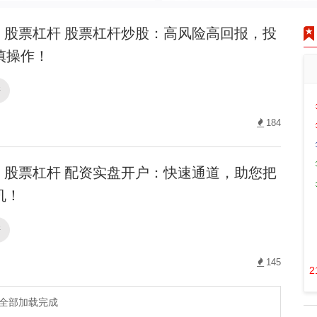
股票杠杆 股票杠杆炒股：高风险高回报，投
慎操作！
杆
184
股票杠杆 配资实盘开户：快速通道，助您把
机！
杆
145
2
全部加载完成