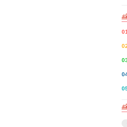
0
0
0
0
0