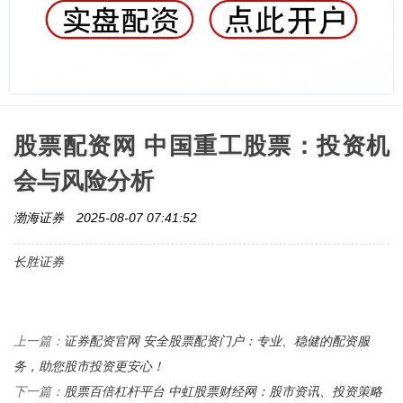
股票配资网 中国重工股票：投资机
会与风险分析
渤海证券
2025-08-07 07:41:52
长胜证券
证券配资官网 安全股票配资门户：专业、稳健的配资服
上一篇：
务，助您股市投资更安心！
股票百倍杠杆平台 中虹股票财经网：股市资讯、投资策略
下一篇：