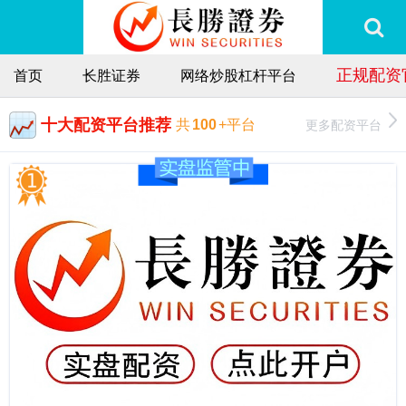
正规配资
首页
长胜证券
网络炒股杠杆平台
十大配资平台推荐
更多配资平台
共
100
+平台