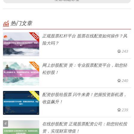
热门文章
正规股票杠杆平台 股票在线配资如何操作？风
险大吗？
243
网上炒股配资 资：专业股票配资平台，助您轻
松炒股！
240
配资炒股给股票 闪牛来袭！把握投资新机遇，
收益飙升！
239
4
在线炒股配资 正规股票配资公司：助您轻松投
资，实现财富增值！