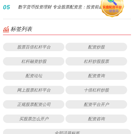
05
数字货币投资理财 专业股票配资意：投资前必看
标签列表
股票百倍杠杆平台
配资炒股
杠杆融资炒股
杠杆炒股股票
配资论坛
配资查询
网上股票杠杆平台
十倍杠杆炒股
正规股票配资公司
配资平台开户
买股票怎么开户
配资咨询
全部话题标签