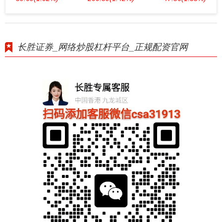
长胜证券_网络炒股杠杆平台_正规配资官网