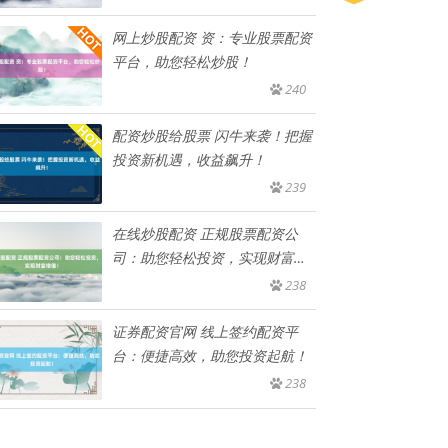
网上炒股配资 资：专业股票配资
平台，助您轻松炒股！
240
配资炒股给股票 闪牛来袭！把握
投资新机遇，收益飙升！
239
在线炒股配资 正规股票配资公
司：助您轻松投资，实现财富增
值！
238
证券配资官网 线上签约配资平
台：便捷高效，助您投资起航！
238