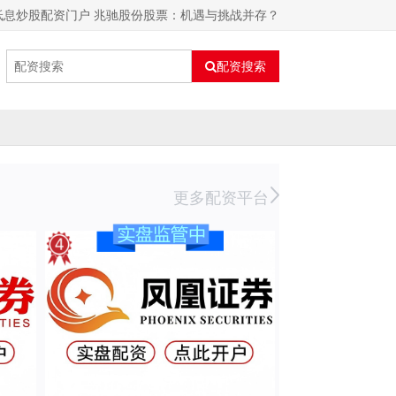
低息炒股配资门户 兆驰股份股票：机遇与挑战并存？
配资搜索
更多配资平台