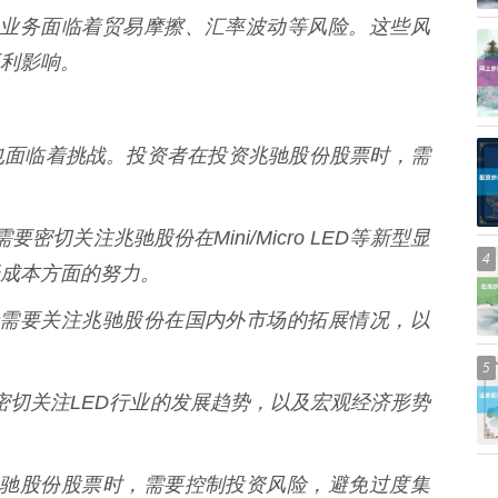
的海外业务面临着贸易摩擦、汇率波动等风险。这些风
利影响。
也面临着挑战。投资者在投资兆驰股份股票时，需
要密切关注兆驰股份在Mini/Micro LED等新型显
4
成本方面的努力。
投资者需要关注兆驰股份在国内外市场的拓展情况，以
5
需要密切关注LED行业的发展趋势，以及宏观经济形势
投资兆驰股份股票时，需要控制投资风险，避免过度集