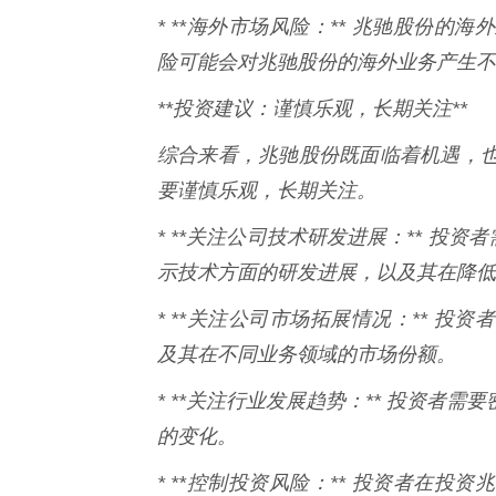
* **海外市场风险：** 兆驰股份
险可能会对兆驰股份的海外业务产生不
**投资建议：谨慎乐观，长期关注**
综合来看，兆驰股份既面临着机遇，
要谨慎乐观，长期关注。
* **关注公司技术研发进展：** 投资者需
示技术方面的研发进展，以及其在降低
* **关注公司市场拓展情况：** 
及其在不同业务领域的市场份额。
* **关注行业发展趋势：** 投资者
的变化。
* **控制投资风险：** 投资者在