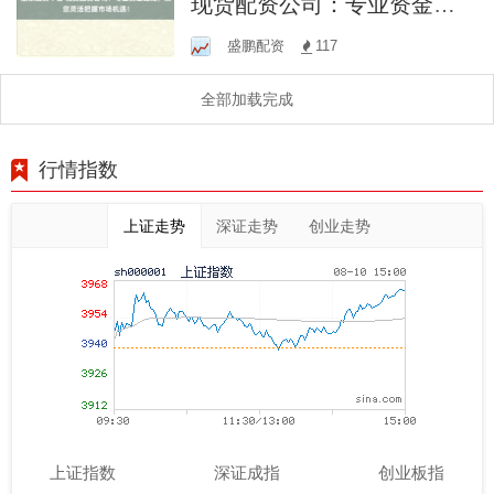
现货配资公司：专业资金配
比，助您灵活把握市场机
盛鹏配资
117
遇！
全部加载完成
行情指数
上证走势
深证走势
创业走势
上证指数
深证成指
创业板指