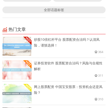
全部话题标签
热门文章
炒股10倍杠杆平台 股票配资合法吗？认清风
险，谨慎选择！
364
证券投资软件 股票配资合法吗？风险与合规性
解析
311
网上股票配资 中国宝安股票：投资机会还是风
险？
310