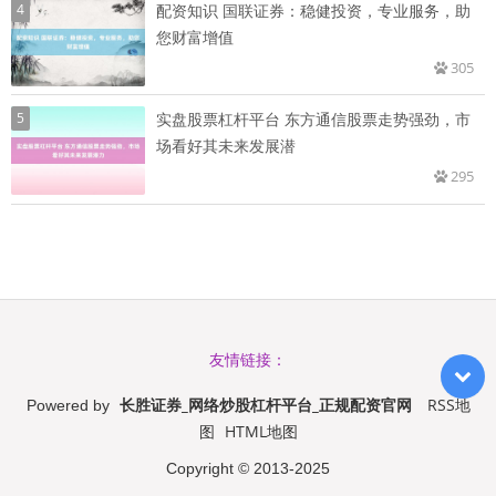
4
配资知识 国联证券：稳健投资，专业服务，助
您财富增值
305
5
实盘股票杠杆平台 东方通信股票走势强劲，市
场看好其未来发展潜
295
友情链接：
长胜证券_网络炒股杠杆平台_正规配资官网
RSS地
Powered by
图
HTML地图
Copyright
© 2013-2025