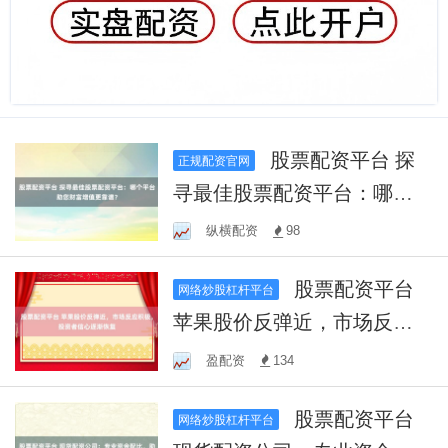
股票配资平台 探
正规配资官网
寻最佳股票配资平台：哪个
平台助您财富增值更靠谱？
纵横配资
98
股票配资平台
网络炒股杠杆平台
苹果股价反弹近，市场反应
积极，投资者信心逐渐恢复
盈配资
134
股票配资平台
网络炒股杠杆平台