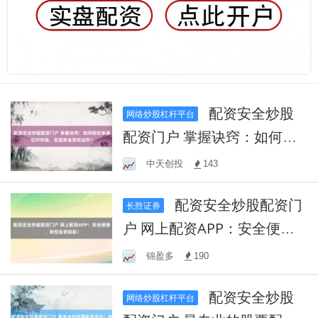
配资安全炒股
网络炒股杠杆平台
配资门户 掌握诀窍：如何轻
松申请杠杆炒股，实现资金
中天创投
143
高效运作？
配资安全炒股配资门
长胜证券
户 网上配资APP：安全便
捷，助您投资起航！
锦盈多
190
配资安全炒股
网络炒股杠杆平台