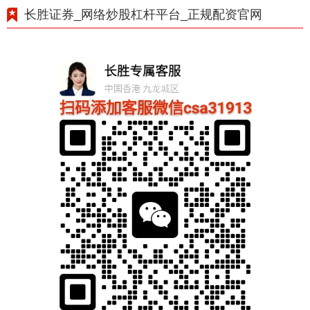
长胜证券_网络炒股杠杆平台_正规配资官网