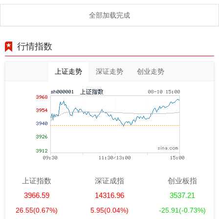
全部加载完成
行情指数
上证走势
深证走势
创业走势
上证指数
深证成指
创业板指
3966.59
14316.96
3537.21
26.55
(0.67%)
5.95
(0.04%)
-25.91
(-0.73%)