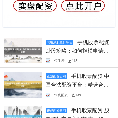
手机股票配资
网络炒股杠杆平台
炒股攻略：如何轻松申请杠
杆，放大收益？
恒牛所
165
手机股票配资 中
正规配资官网
国合法配资平台：精选合规
安全之选
恒利配资
139
手机股票配资 股
正规配资官网