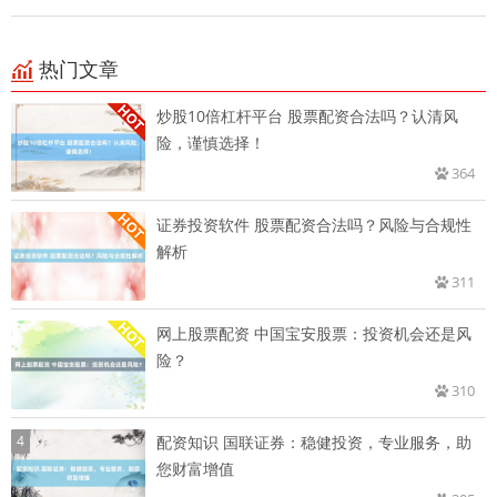
热门文章
炒股10倍杠杆平台 股票配资合法吗？认清风
险，谨慎选择！
364
证券投资软件 股票配资合法吗？风险与合规性
解析
311
网上股票配资 中国宝安股票：投资机会还是风
险？
310
4
配资知识 国联证券：稳健投资，专业服务，助
您财富增值