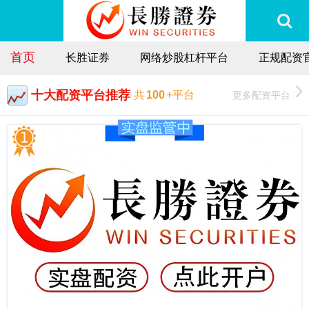
首页
长胜证券
网络炒股杠杆平台
正规配资
十大配资平台推荐
更多配资平台
共
100
+平台