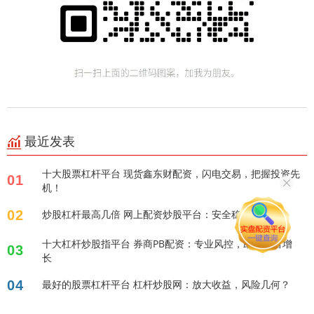
最近发表
十大股票杠杆平台 现货鑫东财配资，闪电交易，把握投资先
01
机！
02
炒股杠杆最高几倍 网上配资炒股平台：安全稳健之选
十大杠杆炒股指平台 券商PB配资：专业风控，助力财富增
03
长
04
最好的股票杠杆平台 杠杆炒股网：放大收益，风险几何？