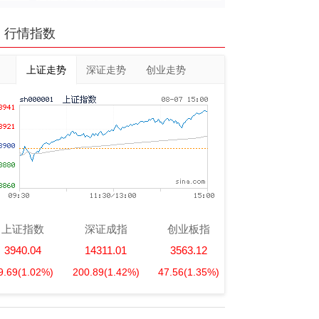
行情指数
上证走势
深证走势
创业走势
上证指数
深证成指
创业板指
3940.04
14311.01
3563.12
9.69
(1.02%)
200.89
(1.42%)
47.56
(1.35%)