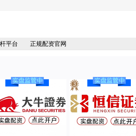
杆平台
正规配资官网