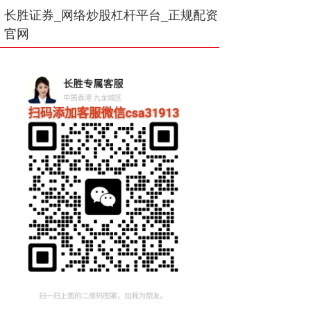
长胜证券_网络炒股杠杆平台_正规配资
官网