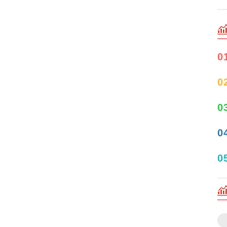
0
0
0
0
0