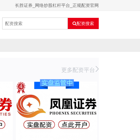
长胜证券_网络炒股杠杆平台_正规配资官网
配资搜索
更多配资平台